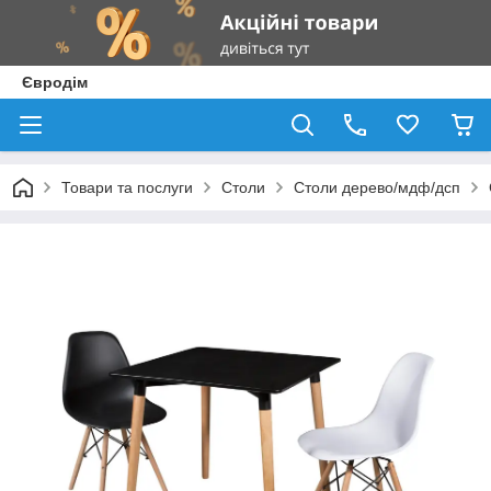
Євродім
Товари та послуги
Столи
Столи дерево/мдф/дсп