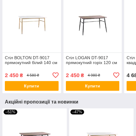
Стіл BOLTON DT-9017
Стіл LOGAN DT-9017
Стіл
прямокутний білий 140 см
прямокутний горіх 120 см
квад
2 450
2 450
4 6
₴
₴
4 580 ₴
4 980 ₴
Купити
Купити
Акційні пропозиції та новинки
–51%
–47%