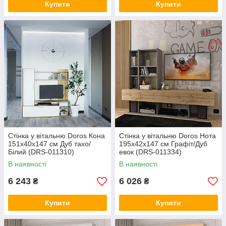
Купити
Купити
Стінка у вітальню Doros Кона
Стінка у вітальню Doros Нота
151х40х147 см Дуб тахо/
195х42х147 см Графіт/Дуб
Білий (DRS-011310)
евок (DRS-011334)
В наявності
В наявності
6 243
6 026
₴
₴
Купити
Купити