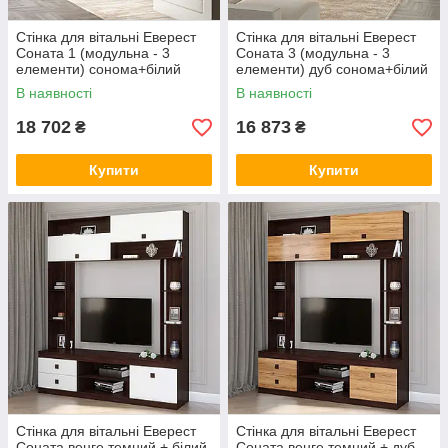
Стінка для вітальні Еверест
Стінка для вітальні Еверест
Соната 1 (модульна - 3
Соната 3 (модульна - 3
елементи) сонома+білий
елементи) дуб сонома+білий
(DTM-2236)
(DTM-2238)
В наявності
В наявності
18 702
16 873
₴
₴
Купити
Купити
Стінка для вітальні Еверест
Стінка для вітальні Еверест
Соната венге темний + білий
Соната венге темний + дуб