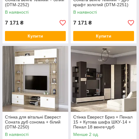
(DTM-2252)
крафт золотий (DTM-2251)
В наявності
В наявності
7 171
7 171
₴
₴
Купити
Купити
Стінка для вітальні Еверест
Стінка Еверест Бриз + Пенал
Соната дуб сонома + білий
15 + Кутова шафа ШКУ-14 +
(DTM-2250)
Пенал 18 венге+дуб
молочний (DTM-2333)
В наявності
Менше 2 од.