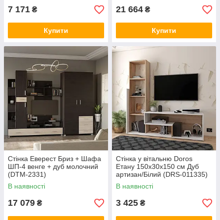
7 171
21 664
₴
₴
Купити
Купити
Стінка Еверест Бриз + Шафа
Стінка у вітальню Doros
ШП-4 венге + дуб молочний
Етану 150х30х150 см Дуб
(DTM-2331)
артизан/Білий (DRS-011335)
В наявності
В наявності
17 079
3 425
₴
₴