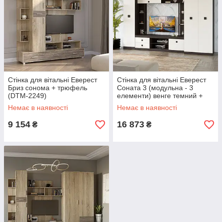
Стінка для вітальні Еверест
Стінка для вітальні Еверест
Бриз сонома + трюфель
Соната 3 (модульна - 3
(DTM-2249)
елементи) венге темний +
білий (DTM-2514)
Немає в наявності
Немає в наявності
9 154
16 873
₴
₴