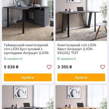
Геймерський комп'ютерний
Комп'ютерний стіл LION
стіл LION Буст кутовий з
Квест Антрацит (LION-
шухлядами Антрацит (LION-
041161) ТОП
041449) ТОП
В наявності
В наявності
5 839
3 355
₴
₴
Купити
Купити