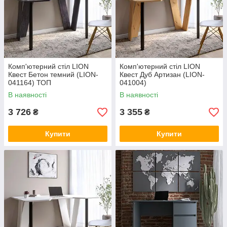
Комп'ютерний стіл LION
Комп'ютерний стіл LION
Квест Бетон темний (LION-
Квест Дуб Артизан (LION-
041164) ТОП
041004)
В наявності
В наявності
3 726
3 355
₴
₴
Купити
Купити