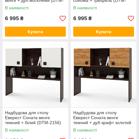
венге + дуб молочний (DTM-
сонома + трюфель (DTM-
2149)
2150)
В наявності
В наявності
6 995
6 995
₴
₴
Купити
Купити
Надбудова для столу
Надбудова для столу
Еверест Соната венге
Еверест Соната венге
темний + білий (DTM-2156)
темний + дуб крафт золотий
(DTM-2155)
В наявності
В наявності