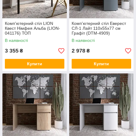
Комп'ютерний стіл LION
Комп'ютерний стіл Еверест
Квест Німфея Альба (LION-
СЛ-1 Лайт 110х55х77 см
041176) ТОП
Графіт (DTM-4909)
В наявності
В наявності
3 355
2 978
₴
₴
Купити
Купити