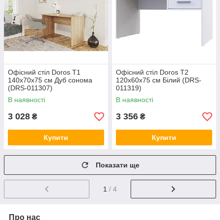
Офісний стіл Doros Т1
Офісний стіл Doros Т2
140х70х75 см Дуб cонома
120х60х75 см Білий (DRS-
(DRS-011307)
011319)
В наявності
В наявності
3 028
3 356
₴
₴
Купити
Купити
Показати ще
1
/ 4
Про нас