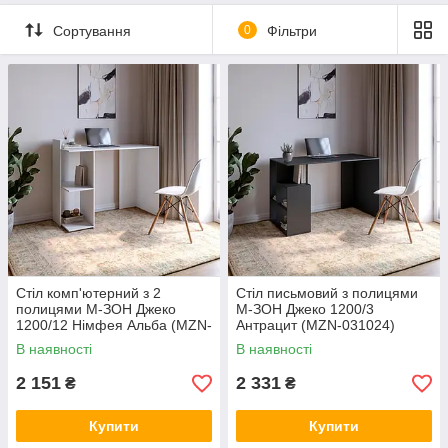
Сортування
0
Фільтри
Cтіл комп'ютерний з 2
Cтіл письмовий з полицями
полицями М-ЗОН Джеко
М-ЗОН Джеко 1200/3
1200/12 Німфея Альба (MZN-
Антрацит (MZN-031024)
031019)
В наявності
В наявності
2 151
2 331
₴
₴
Купити
Купити