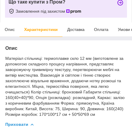
Що таке купити з Пром?
Замовлення під захистом
Опис
Характеристики
Доставка
Оплата
Умови 
Опис
Матеріал стільниці: термоплавке скло 12 мм (виготовлене за
допомогою складного процесу нагрівання, представляє
заворожуючу тривимірну текстуру, перетворюючи меблі на
витвір мистецтва. Взаємодія зі світлом і тінню створює
захоплююче візуальне враження, додаючи нотку розкоші та
елегантності. Міцна, термостійка поверхня, яка легко
очищається) Колір стільниці: бронзовий Габарити стільниці:
160(40+40)*90, Опція (розкладка): розкладний, Каркас: залізо
з коричневим фарбуванням Форма: прямокутна, Країна
виробник: Китай, Висота: 75, Ширина: 90, Довжина: 160(240)
Розміри коробок: 170*100*17 см + 50*50*69 см
Приховати