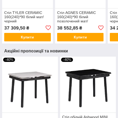
Стіл TYLER CERAMIC
Стіл AGNES CERAMIC
Сті
160(240)*90 білий мат/
160(240)*90 білий
160(
чорний
позолочений мат/
чор
коричневий
37 309,50
38 552,85
34 
₴
₴
Купити
Купити
Акційні пропозиції та новинки
–40%
–40%
Стіл обідній Ashwood MINI