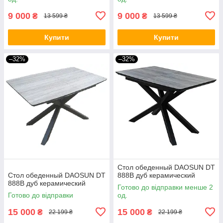
9 000
9 000
₴
₴
13 599 ₴
13 599 ₴
Купити
Купити
–32%
–32%
Стол обеденный DAOSUN DT
Стол обеденный DAOSUN DT
888B дуб керамический
888B дуб керамический
Готово до відправки менше 2
Готово до відправки
од.
15 000
15 000
₴
₴
22 199 ₴
22 199 ₴