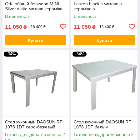
Стіл обідній Ashwood MINI
Lauren black з матовою
Silver white матова кераміка
керамікою
В наявності
В наявності
11 050
11 050
₴
₴
18 400 ₴
18 400 ₴
Купити
Купити
–34%
–34%
Стол кухонный DAOSUN RF
Стол кухонный DAOSUN RF
1078 1DT серо-бежевый
1078 1DT белый
Готово до відправки менше 2
Готово до відправки менше 2
од.
од.