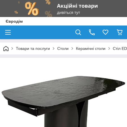
Євродім
Товари та послуги
Столи
Керамічні столи
Стіл E