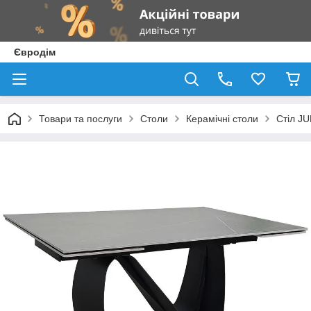
Євродім
Товари та послуги
Столи
Керамічні столи
Стіл J