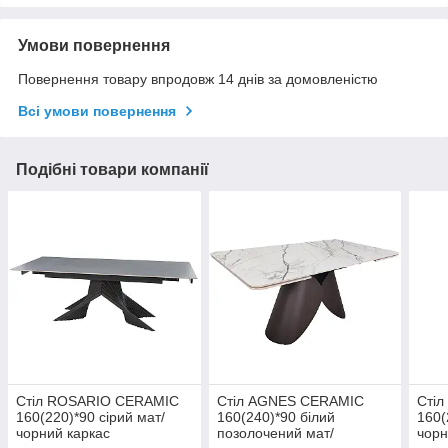
Умови повернення
Повернення товару впродовж 14 днів за домовленістю
Всі умови повернення
Подібні товари компанії
Стіл ROSARIO CERAMIC
Стіл AGNES CERAMIC
Сті
160(220)*90 сірий мат/
160(240)*90 білий
160(
чорний каркас
позолочений мат/
чор