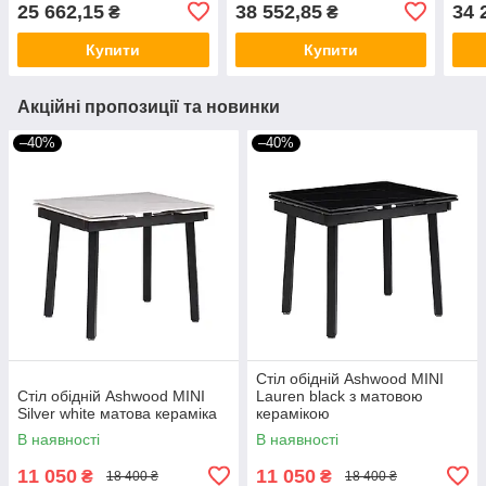
коричневий
25 662,15
38 552,85
34 
₴
₴
Купити
Купити
Акційні пропозиції та новинки
–40%
–40%
Стіл обідній Ashwood MINI
Стіл обідній Ashwood MINI
Lauren black з матовою
Silver white матова кераміка
керамікою
В наявності
В наявності
11 050
11 050
₴
₴
18 400 ₴
18 400 ₴