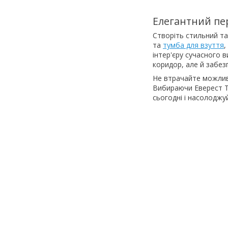
Елегантний пе
Створіть стильний та
та
тумба для взуття
,
інтер'єру сучасного 
коридор, але й забез
Не втрачайте можливі
Вибираючи Еверест Та
сьогодні і насолоджу