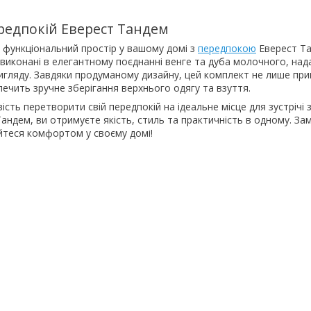
редпокій Еверест Тандем
 функціональний простір у вашому домі з
передпокою
Еверест Та
 виконані в елегантному поєднанні венге та дуба молочного, на
вигляду. Завдяки продуманому дизайну, цей комплект не лише пр
печить зручне зберігання верхнього одягу та взуття.
сть перетворити свій передпокій на ідеальне місце для зустрічі 
ндем, ви отримуєте якість, стиль та практичність в одному. За
йтеся комфортом у своєму домі!