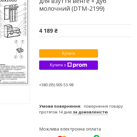
для взуття венге + дуб
молочний (DTM-2199)
4 189 ₴
Купити
Купити з
+380 (95) 905-53-98
повернення товару
протягом 14 днів
за домовленістю