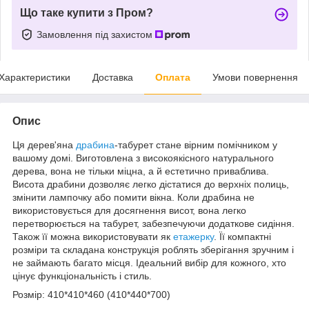
Що таке купити з Пром?
Замовлення під захистом
Характеристики
Доставка
Оплата
Умови повернення
Опис
Ця дерев'яна
драбина
-табурет стане вірним помічником у
вашому домі. Виготовлена з високоякісного натурального
дерева, вона не тільки міцна, а й естетично приваблива.
Висота драбини дозволяє легко дістатися до верхніх полиць,
змінити лампочку або помити вікна. Коли драбина не
використовується для досягнення висот, вона легко
перетворюється на табурет, забезпечуючи додаткове сидіння.
Також її можна використовувати як
етажерку
. Її компактні
розміри та складана конструкція роблять зберігання зручним і
не займають багато місця. Ідеальний вибір для кожного, хто
цінує функціональність і стиль.
Розмір: 410*410*460 (410*440*700)