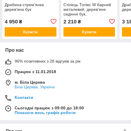
Драбина-стрем'янка
Стілець Толікс W барний
Драб
дерев'яна бук
металевий, дерев'яне
дере
сидіння бук,
штабельований, висота 77
4 950
2 210
3 1
₴
₴
см
Купити
Купити
Про нас
96% позитивних з 28 відгуків за рік
Працює з 11.01.2018
м. Біла Церква
Біла Церква, Україна
Контакти
Сьогодні працює з 09:00 до 18:00
Показати весь графік роботи
Про нас