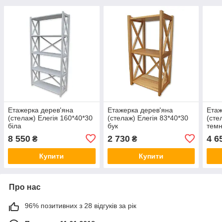
Етажерка дерев'яна
Етажерка дерев'яна
Етаж
(стелаж) Елегія 160*40*30
(стелаж) Елегія 83*40*30
(сте
біла
бук
темн
8 550
2 730
4 6
₴
₴
Купити
Купити
Про нас
96% позитивних з 28 відгуків за рік