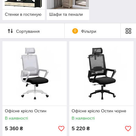
Стенки в гостиную
Шафи та пенали
Сортування
0
Фільтри
Oфісне крісло Остин
Oфісне крісло Остин чорне
В наявності
В наявності
5 360
5 220
₴
₴