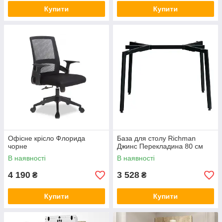
Купити
Купити
Oфісне крісло Флорида
База для столу Richman
чорне
Джинс Перекладина 80 см
В наявності
В наявності
4 190
3 528
₴
₴
Купити
Купити