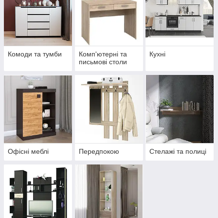
Комоди та тумби
Комп'ютерні та
Кухні
письмові столи
Офісні меблі
Передпокою
Стелажі та полиці