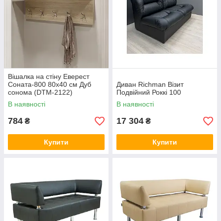
Вішалка на стіну Еверест
Соната-800 80х40 см Дуб
Диван Richman Візит
сонома (DTM-2122)
Подвійний Роккі 100
В наявності
В наявності
784
17 304
₴
₴
Купити
Купити