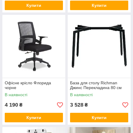
Купити
Купити
Oфісне крісло Флорида
База для столу Richman
чорне
Джинс Перекладина 80 см
В наявності
В наявності
4 190
3 528
₴
₴
Купити
Купити