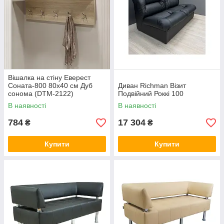
Вішалка на стіну Еверест
Соната-800 80х40 см Дуб
Диван Richman Візит
сонома (DTM-2122)
Подвійний Роккі 100
В наявності
В наявності
784
17 304
₴
₴
Купити
Купити