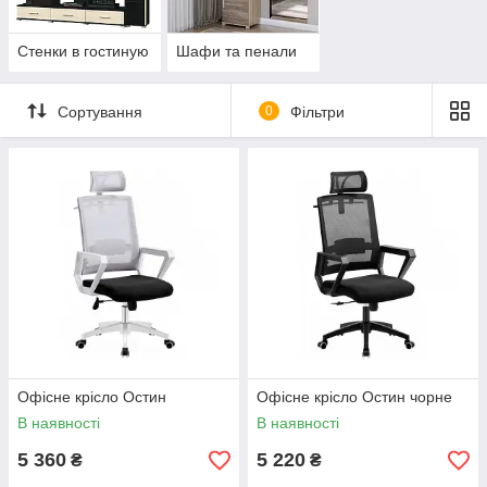
Стенки в гостиную
Шафи та пенали
Сортування
0
Фільтри
Oфісне крісло Остин
Oфісне крісло Остин чорне
В наявності
В наявності
5 360
5 220
₴
₴