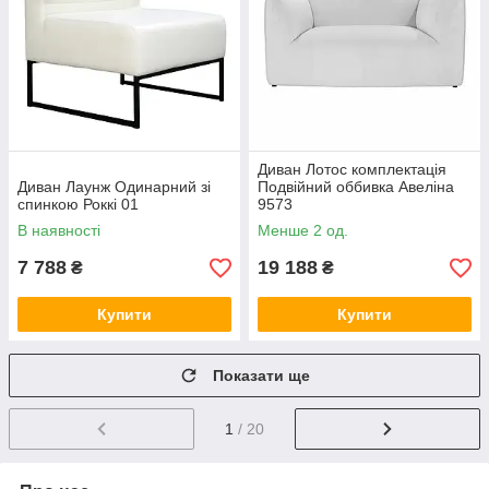
Диван Лотос комплектація
Диван Лаунж Одинарний зі
Подвійний оббивка Авеліна
спинкою Роккі 01
9573
В наявності
Менше 2 од.
7 788
19 188
₴
₴
Купити
Купити
Показати ще
1
/ 20