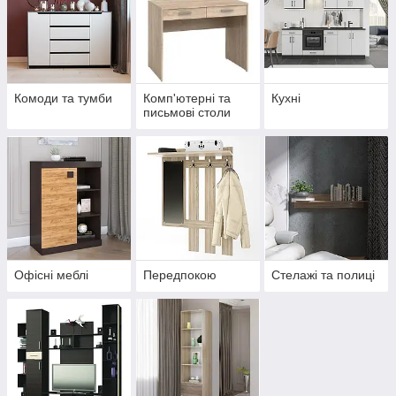
Комоди та тумби
Комп'ютерні та
Кухні
письмові столи
Офісні меблі
Передпокою
Стелажі та полиці