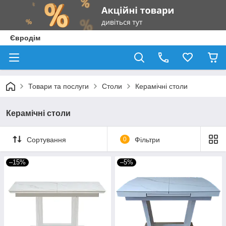
Євродім
Товари та послуги
Столи
Керамічні столи
Керамічні столи
Сортування
0
Фільтри
–15%
–5%