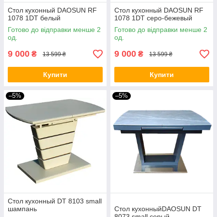
Стол кухонный DAOSUN RF
Стол кухонный DAOSUN RF
1078 1DT белый
1078 1DT серо-бежевый
Готово до відправки менше 2
Готово до відправки менше 2
од.
од.
9 000
9 000
₴
₴
13 599 ₴
13 599 ₴
Купити
Купити
–5%
–5%
Стол кухонный DT 8103 small
шампань
Стол кухонныйDAOSUN DT
8073 small серый