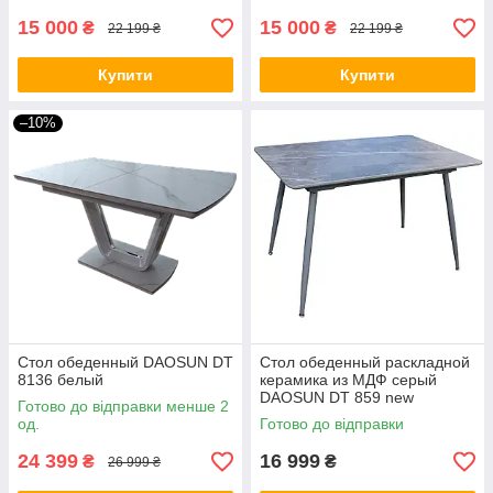
15 000
15 000
₴
₴
22 199 ₴
22 199 ₴
Купити
Купити
–10%
Стол обеденный DAOSUN DТ
Стол обеденный раскладной
8136 белый
керамика из МДФ серый
DAOSUN DT 859 new
Готово до відправки менше 2
од.
Готово до відправки
24 399
16 999
₴
₴
26 999 ₴